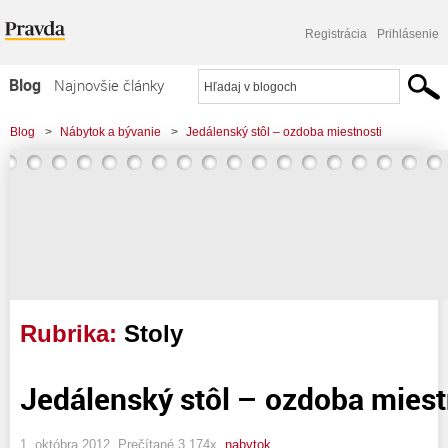
Registrácia
Prihlásenie
Blog
Najnovšie články
Najčítanejšie články
Blog
>
Nábytok a bývanie
>
Jedálenský stôl – ozdoba miestnosti
Najkomentovanejšie články
Zoznam blogov
Komerčné blogy
Rubrika:
Stoly
Jedálenský stôl – ozdoba miest
1. októbra 2012, Prečítané 3 174x,
nabytok