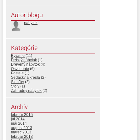
Autor blogu
nabytok
Kategórie
Bývanie
(11)
Detský nábytok
(1)
Drevený nábytok
(4)
Osvetlenie
(6)
Postele
(1)
Sedačky a kreslá
(2)
Stoličky
(2)
Stoly
(1)
Záhradný nábytok
(2)
Archív
február 2015
júl 2014
máj 2014
august 2013
marec 2013
február 2013