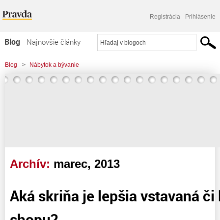
Registrácia
Prihlásenie
Blog
Najnovšie články
Najčítanejšie články
Blog
>
Nábytok a bývanie
Najkomentovanejšie články
Zoznam blogov
Komerčné blogy
Archív:
marec, 2013
Aká skriňa je lepšia vstavaná či 
shopu?