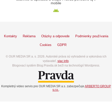
mobile
Kontakty
Reklama
Otázky a odpovede
Podmienky používania
Cookies
GDPR
© OUR MEDIA SR a. s. 2026. Autorské práva sú vyhradené a vykonáva ich
vydavateľ,
viac info
.
Blogovací systém Blog.Pravda.sk beží na technológií Wordpress.
Kompletný video servis pre OUR MEDIA SR a.s. zabezpečuje
ARBERTO GROUP
s.r.o.
.