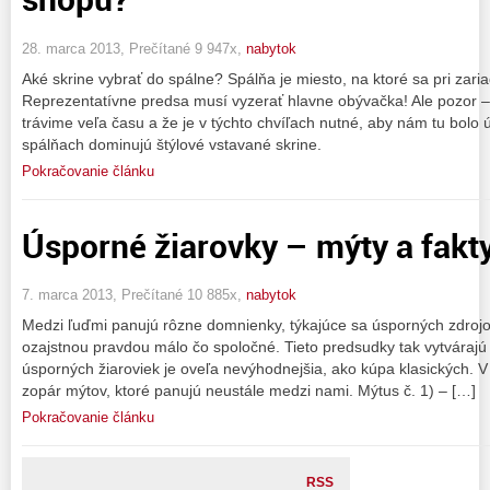
28. marca 2013, Prečítané 9 947x,
nabytok
Aké skrine vybrať do spálne? Spálňa je miesto, na ktoré sa pri zar
Reprezentatívne predsa musí vyzerať hlavne obývačka! Ale pozor 
trávime veľa času a že je v týchto chvíľach nutné, aby nám tu bolo
spálňach dominujú štýlové vstavané skrine.
Pokračovanie článku
Úsporné žiarovky – mýty a fakt
7. marca 2013, Prečítané 10 885x,
nabytok
Medzi ľuďmi panujú rôzne domnienky, týkajúce sa úsporných zdrojov
ozajstnou pravdou málo čo spoločné. Tieto predsudky tak vytvárajú
úsporných žiaroviek je oveľa nevýhodnejšia, ako kúpa klasických. 
zopár mýtov, ktoré panujú neustále medzi nami. Mýtus č. 1) – […]
Pokračovanie článku
RSS