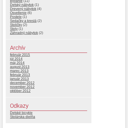
Bývanie
(11)
Detský nábytok
(1)
Drevený nábytok
(4)
Osvetlenie
(6)
Postele
(1)
Sedačky a kreslá
(2)
Stoličky
(2)
Stoly
(1)
Záhradný nábytok
(2)
Archív
február 2015
júl 2014
máj 2014
august 2013
marec 2013
február 2013
január 2013
december 2012
november 2012
október 2012
Odkazy
Detské bicykle
Stolárska dielňa