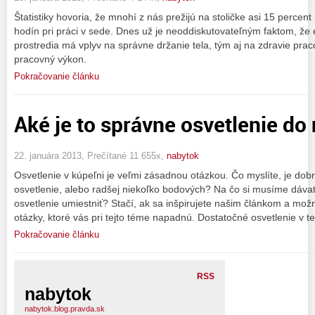
Štatistiky hovoria, že mnohí z nás prežijú na stoličke asi 15 percent ži
hodín pri práci v sede. Dnes už je neoddiskutovateľným faktom, ž
prostredia má vplyv na správne držanie tela, tým aj na zdravie pra
pracovný výkon.
Pokračovanie článku
Aké je to správne osvetlenie do 
22. januára 2013, Prečítané 11 655x,
nabytok
Osvetlenie v kúpeľni je veľmi zásadnou otázkou. Čo myslíte, je dobr
osvetlenie, alebo radšej niekoľko bodových? Na čo si musíme dáva
osvetlenie umiestniť? Stačí, ak sa inšpirujete našim článkom a m
otázky, ktoré vás pri tejto téme napadnú. Dostatočné osvetlenie v tej
Pokračovanie článku
RSS
nabytok
nabytok.blog.pravda.sk