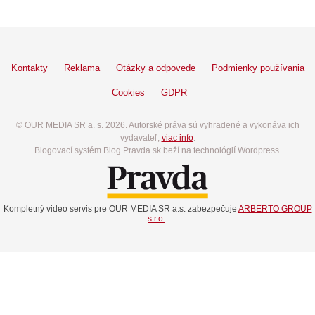
Kontakty
Reklama
Otázky a odpovede
Podmienky používania
Cookies
GDPR
© OUR MEDIA SR a. s. 2026. Autorské práva sú vyhradené a vykonáva ich
vydavateľ,
viac info
.
Blogovací systém Blog.Pravda.sk beží na technológií Wordpress.
Kompletný video servis pre OUR MEDIA SR a.s. zabezpečuje
ARBERTO GROUP
s.r.o.
.