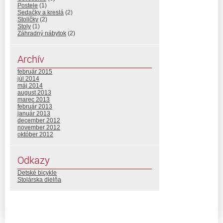
Postele
(1)
Sedačky a kreslá
(2)
Stoličky
(2)
Stoly
(1)
Záhradný nábytok
(2)
Archív
február 2015
júl 2014
máj 2014
august 2013
marec 2013
február 2013
január 2013
december 2012
november 2012
október 2012
Odkazy
Detské bicykle
Stolárska dielňa