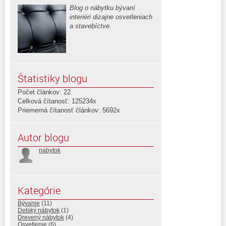
Blog o nábytku bývaní
interiéri dizajne osvetleniach
a stavebíctve.
Štatistiky blogu
Počet článkov: 22
Celková čítanosť: 125234x
Priemerná čítanosť článkov: 5692x
Autor blogu
nabytok
Kategórie
Bývanie
(11)
Detský nábytok
(1)
Drevený nábytok
(4)
Osvetlenie
(6)