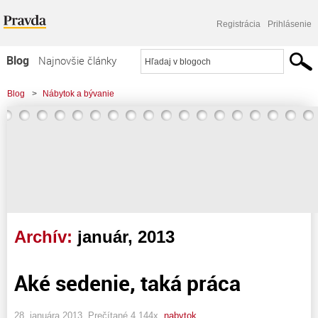
Registrácia
Prihlásenie
Blog
Najnovšie články
Najčítanejšie články
Blog
>
Nábytok a bývanie
Najkomentovanejšie články
Zoznam blogov
Komerčné blogy
Archív:
január, 2013
Aké sedenie, taká práca
28. januára 2013, Prečítané 4 144x,
nabytok